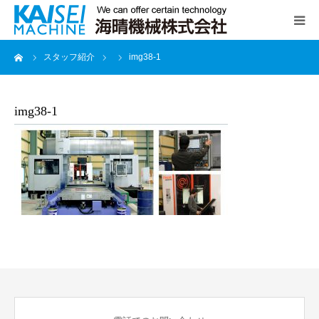
ーム
スタッフ紹介
img38-1
TOP
スタッフ紹介
img38-1
海晴の強み
設備一覧
会社案内
お問合せ